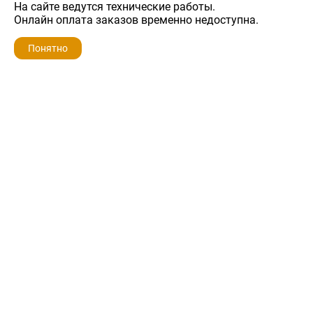
На сайте ведутся технические работы.
500 ₽
Онлайн оплата заказов временно недоступна.
Понятно
ZIP-PORTAL
КАТАЛОГИ
ПРОФИЛЬ
КОРЗИНА
ПОИСК
МЕНЮ
ZIP-PORTAL
Запчасти для бытовой техники
+7 928 280-34-98
info@zip-portal.ru
trade@service-krasnodar.ru
г.Краснодар, ул.9-го Мая, д.54
Каталоги
Бренды
Доставка
Ремонт
Контакты