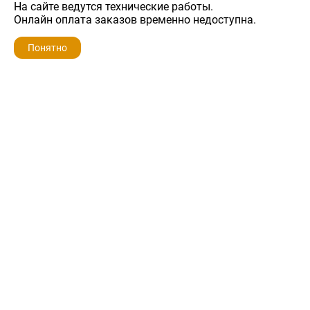
На сайте ведутся технические работы.
300 ₽
Онлайн оплата заказов временно недоступна.
Понятно
ZIP-PORTAL
КАТАЛОГИ
ПРОФИЛЬ
КОРЗИНА
ПОИСК
МЕНЮ
ZIP-PORTAL
Запчасти для бытовой техники
+7 928 280-34-98
info@zip-portal.ru
trade@service-krasnodar.ru
г.Краснодар, ул.9-го Мая, д.54
Каталоги
Бренды
Доставка
Ремонт
Контакты