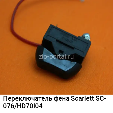
Переключатель фена Scarlett SC-
076/HD70I04