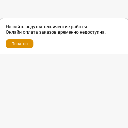
На сайте ведутся технические работы.
Онлайн оплата заказов временно недоступна.
Понятно
ZIP-PORTAL
КАТАЛОГИ
ПРОФИЛЬ
КОРЗИНА
ПОИСК
МЕНЮ
ZIP-PORTAL
Запчасти для бытовой техники
+7 928 280-34-98
info@zip-portal.ru
trade@service-krasnodar.ru
г.Краснодар, ул.9-го Мая, д.54
Каталоги
Бренды
Доставка
Ремонт
Контакты