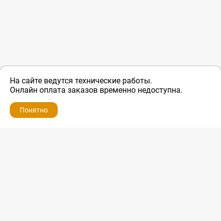
На сайте ведутся технические работы.
Онлайн оплата заказов временно недоступна.
Понятно
ZIP-PORTAL
КАТАЛОГИ
ПРОФИЛЬ
КОРЗИНА
ПОИСК
МЕНЮ
ZIP-PORTAL
Запчасти для бытовой техники
+7 928 280-34-98
info@zip-portal.ru
trade@service-krasnodar.ru
г.Краснодар, ул.9-го Мая, д.54
Каталоги
Бренды