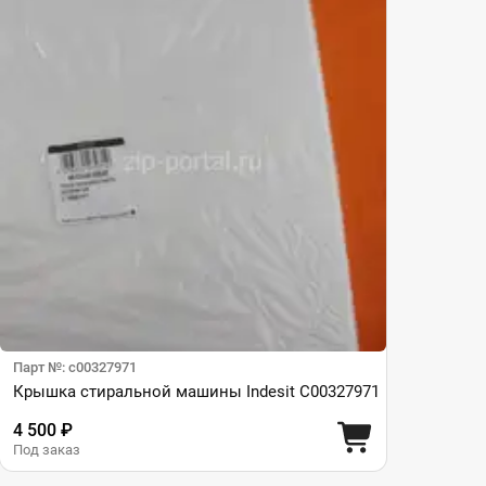
Парт №: c00327971
Крышка стиральной машины Indesit C00327971
4 500 ₽
Под заказ