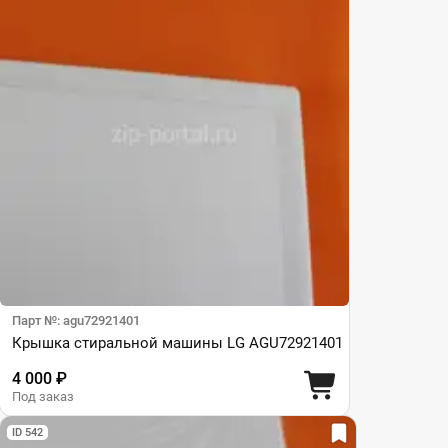
Парт №: agu72921401
Крышка стиральной машины LG AGU72921401
4 000 ₽
Под заказ
ID 542