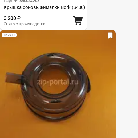
Парт №: S400AA-03
Крышка соковыжималки Bork (S400)
3 200 ₽
Снято с производства
ID 2941