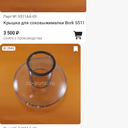
Парт №: S511AA-03
Крышка для соковыжималки Bork S511
3 500 ₽
Снято с производства
ID 2942