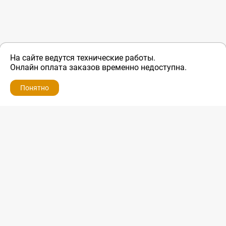
На сайте ведутся технические работы.
Онлайн оплата заказов временно недоступна.
Понятно
ZIP-PORTAL
КАТАЛОГИ
ПРОФИЛЬ
КОРЗИНА
ПОИСК
МЕНЮ
ZIP-PORTAL
Запчасти для бытовой техники
+7 928 280-34-98
info@zip-portal.ru
trade@service-krasnodar.ru
г.Краснодар, ул.9-го Мая, д.54
Каталоги
Бренды
Доставка
Ремонт