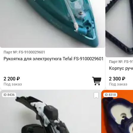
Парт №: FS-9100029601
Рукоятка для электроутюга Tefal FS-9100029601
Парт №: FS-9
Корпус руч
2 200 ₽
2 300 ₽
Под заказ
Под заказ
ID 8436
ID 8318