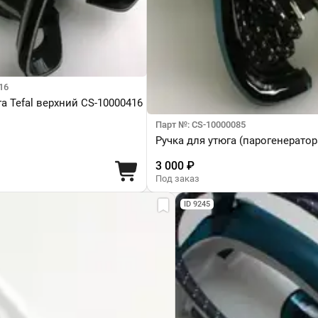
16
а Tefal верхний CS-10000416
Парт №: CS-10000085
Ручка для утюга (парогенератора
3 000 ₽
Под заказ
ID 9245