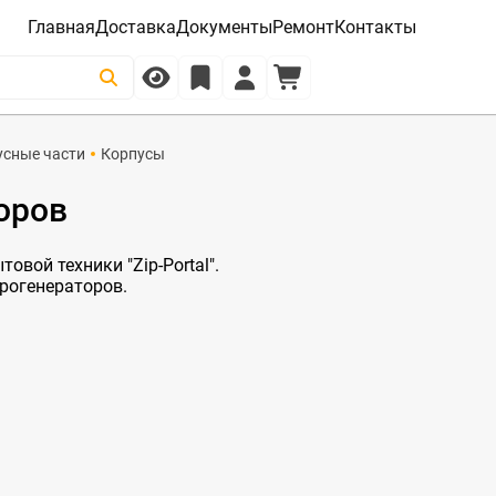
Главная
Доставка
Документы
Ремонт
Контакты
усные части
Корпусы
оров
овой техники "Zip-Portal".
арогенераторов.