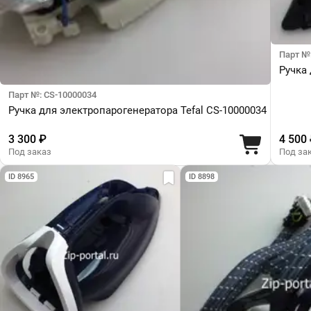
Парт №
Ручка
Парт №: CS-10000034
Ручка для электропарогенератора Tefal CS-10000034
3 300 ₽
4 500
Под заказ
Под за
ID 8965
ID 8898