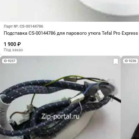
Парт №: CS-00144786
Подставка CS-00144786 для парового утюга Tefal Pro Express U
1 900 ₽
Под заказ
ID 9237
ID 9236