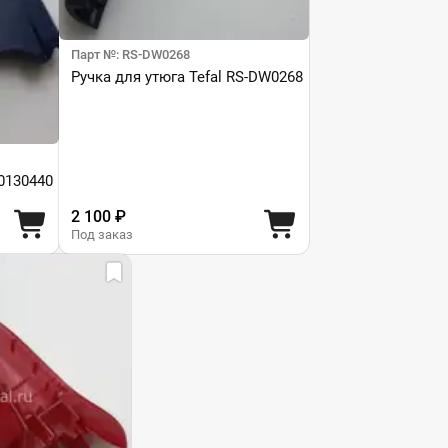
Парт №: RS-DW0268
Ручка для утюга Tefal RS-DW0268
0130440
2 100 ₽
Под заказ