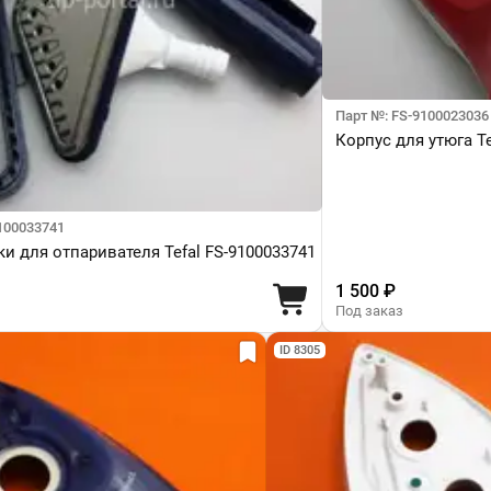
Парт №: FS-9100023036
Корпус для утюга Te
100033741
ки для отпаривателя Tefal FS-9100033741
1 500 ₽
Под заказ
ID 8305