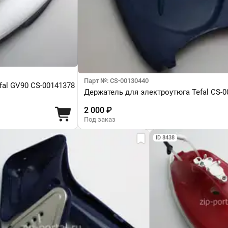
Парт №: CS-00130440
fal GV90 CS-00141378
Держатель для электроутюга Tefal CS-0
2 000 ₽
Под заказ
ID 8438