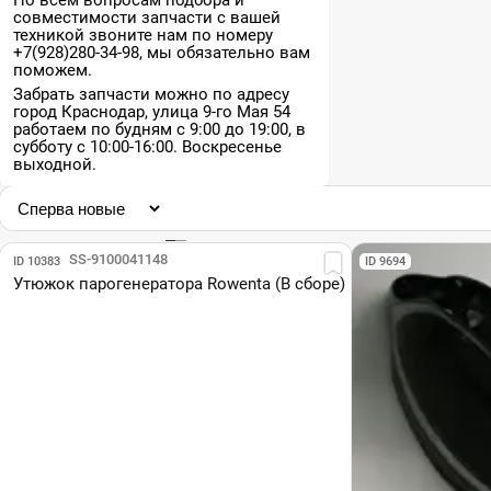
По всем вопросам подбора и
совместимости запчасти с вашей
техникой звоните нам по номеру
+7(928)280-34-98, мы обязательно вам
поможем.
Забрать запчасти можно по адресу
город Краснодар, улица 9-го Мая 54
работаем по будням с 9:00 до 19:00, в
субботу с 10:00-16:00. Воскресенье
выходной.
Парт №: SS-9100041148
ID 10383
ID 9694
Утюжок парогенератора Rowenta (В сборе)