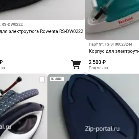
: RS-DW0222
 для электроутюга Rowenta RS-DW0222
Парт №: FS-9100023244
Корпус для электроутю
 ₽
2 500 ₽
каз
Под заказ
ID 8881