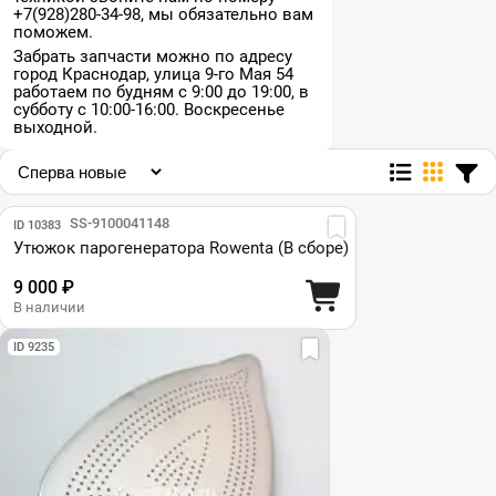
+7(928)280-34-98, мы обязательно вам
поможем.
Забрать запчасти можно по адресу
город Краснодар, улица 9-го Мая 54
работаем по будням с 9:00 до 19:00, в
субботу с 10:00-16:00. Воскресенье
выходной.
Парт №: SS-9100041148
ID 10383
Утюжок парогенератора Rowenta (В сборе)
9 000 ₽
В наличии
ID 9235