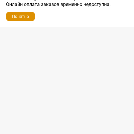
Онлайн оплата заказов временно недоступна.
Понятно
ZIP-PORTAL
КАТАЛОГИ
ПРОФИЛЬ
КОРЗИНА
ПОИСК
МЕНЮ
ZIP-PORTAL
Запчасти для бытовой техники
+7 928 280-34-98
info@zip-portal.ru
trade@service-krasnodar.ru
г.Краснодар, ул.9-го Мая, д.54
Каталоги
Бренды
Доставка
Ремонт
Контакты
Режим работы
Понедельник-пятница
с 9:00 до 19:00
Суббота: с 10:00 до 16:00
Воскресенье: выходной
Политика конфиденциальности