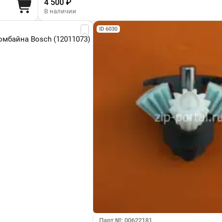
4 500 ₽
В наличии
ID 6030
омбайна Bosch (12011073)
Парт №: 00622181