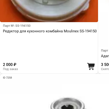
Парт №: SS-194150
Редуктор для кухонного комбайна Moulinex SS-194150
Парт
Адап
2 000 ₽
3 50
Под заказ
Снят
ID 7258