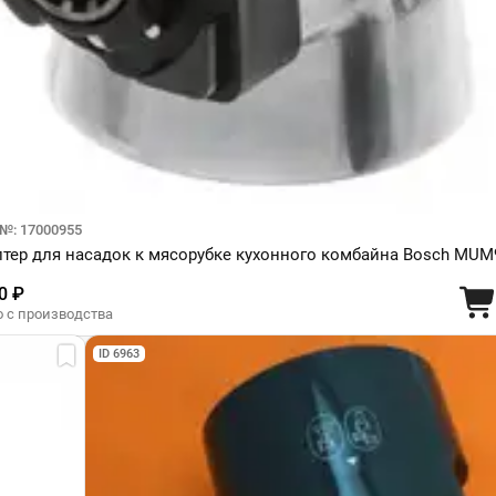
 №: 17000955
тер для насадок к мясорубке кухонного комбайна Bosch MUM
0 ₽
о с производства
ID 6963