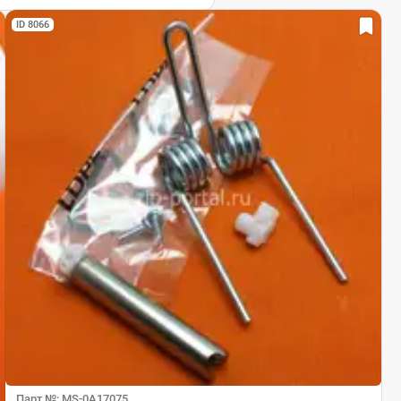
ID 8066
Парт №: MS-0A17075