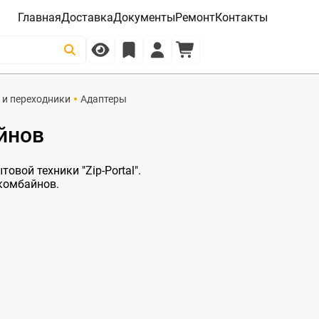
Главная
Доставка
Документы
Ремонт
Контакты
 и переходники
Адаптеры
йнов
овой техники "Zip-Portal".
 комбайнов.