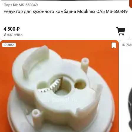
Парт №: MS-650849
Редуктор для кухонного комбайна Moulinex QA5 MS-650849
4 500 ₽
В наличии
ID 8054
ID 735