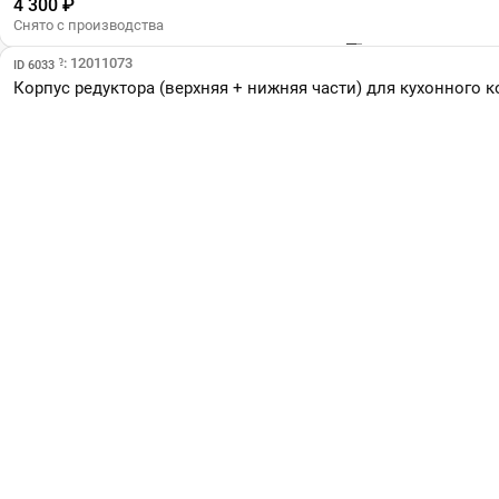
4 300 ₽
Снято с производства
Парт №: 12011073
ID 6033
Корпус редуктора (верхняя + нижняя части) для кухонного к