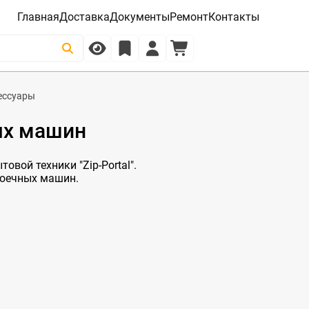
Главная
Доставка
Документы
Ремонт
Контакты
ессуары
ых машин
овой техники "Zip-Portal".
моечных машин.