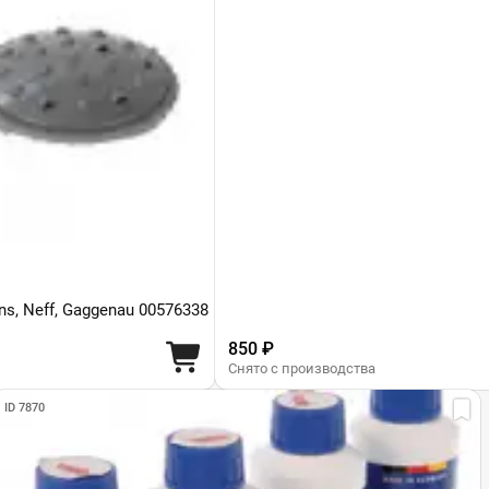
, Neff, Gaggenau 00576338
850 ₽
Снято с производства
ID 7870