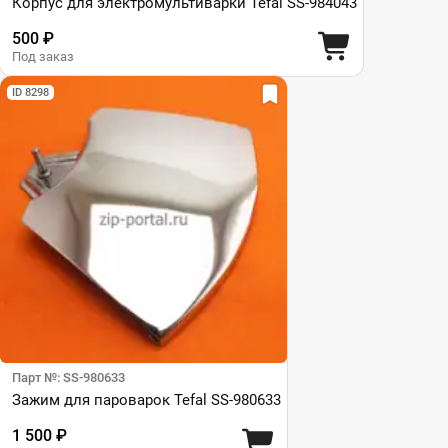
Корпус для электромультиварки Tefal SS-984043
500 ₽
Под заказ
ID 8298
Парт №: SS-980633
Зажим для пароварок Tefal SS-980633
1 500 ₽