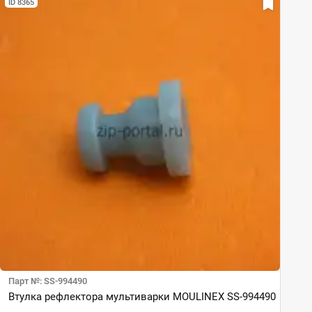
ID 8365
Парт №: SS-994490
Втулка рефлектора мультиварки MOULINEX SS-994490