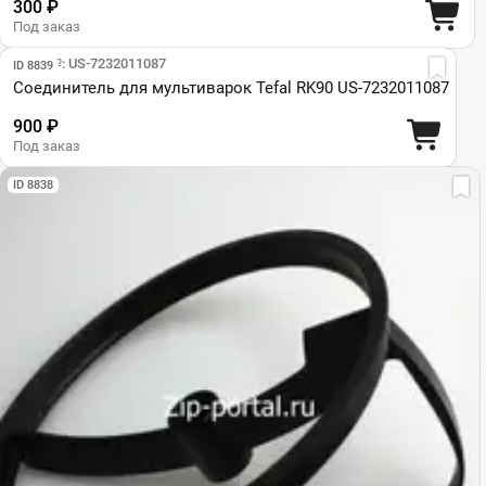
300 ₽
Под заказ
Парт №: US-7232011087
ID 8839
Соединитель для мультиварок Tefal RK90 US-7232011087
900 ₽
Под заказ
ID 8838