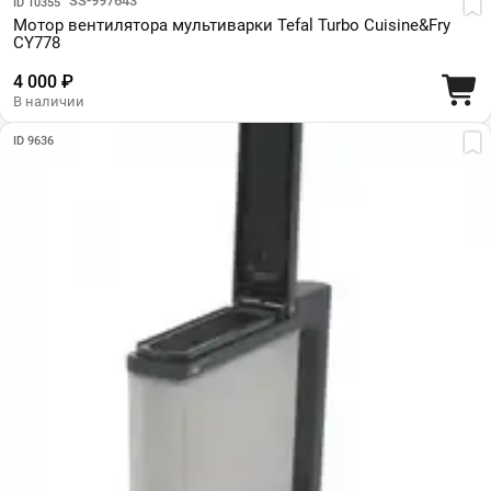
Парт №: SS-997643
ID 10355
Мотор вентилятора мультиварки Tefal Turbo Cuisine&Fry
CY778
4 000 ₽
В наличии
ID 9636