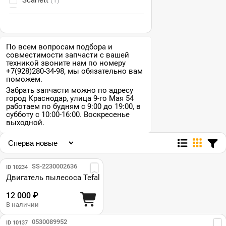
Scarlett
(1)
Thomas
(3)
Tefal
(5)
По всем вопросам подбора и
совместимости запчасти с вашей
техникой звоните нам по номеру
+7(928)280-34-98, мы обязательно вам
поможем.
Забрать запчасти можно по адресу
город Краснодар, улица 9-го Мая 54
работаем по будням с 9:00 до 19:00, в
субботу с 10:00-16:00. Воскресенье
выходной.
Парт №: SS-2230002636
ID 10234
Двигатель пылесоса Tefal
12 000 ₽
В наличии
Парт №: 0530089952
ID 10137