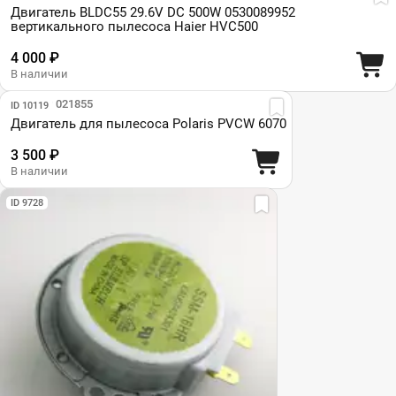
Двигатель BLDC55 29.6V DC 500W 0530089952
вертикального пылесоса Haier HVC500
4 000 ₽
В наличии
Парт №: 021855
ID 10119
Двигатель для пылесоса Polaris PVCW 6070
3 500 ₽
В наличии
ID 9728