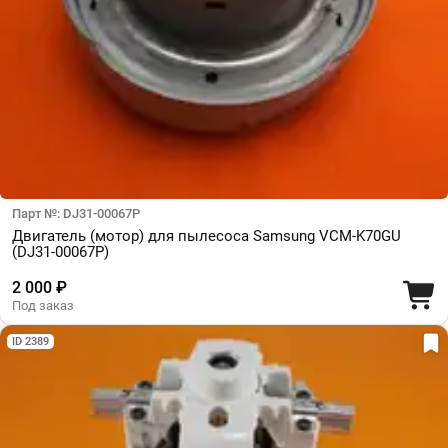
Парт №: DJ31-00067P
Двигатель (мотор) для пылесоса Samsung VCM-K70GU
(DJ31-00067P)
2 000 ₽
Под заказ
ID 2389