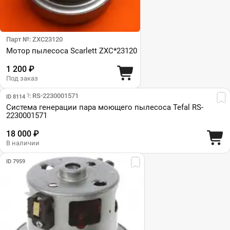
Парт №: ZXC23120
Мотор пылесоса Scarlett ZXC*23120
1 200 ₽
Под заказ
Парт №: RS-2230001571
ID 8114
Система генерации пара моющего пылесоса Tefal RS-
2230001571
18 000 ₽
В наличии
ID 7959