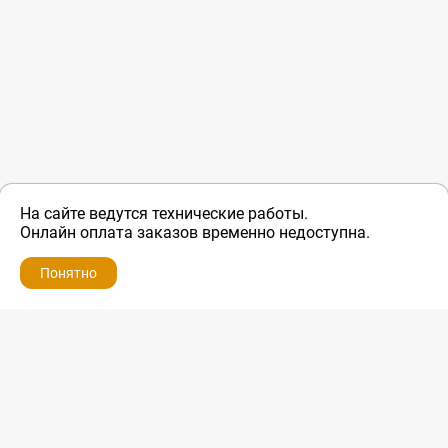
На сайте ведутся технические работы.
Онлайн оплата заказов временно недоступна.
Понятно
ZIP-PORTAL
КАТАЛОГИ
ПРОФИЛЬ
КОРЗИНА
ПОИСК
МЕНЮ
ZIP-PORTAL
Запчасти для бытовой техники
+7 928 280-34-98
info@zip-portal.ru
trade@service-krasnodar.ru