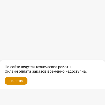
На сайте ведутся технические работы.
Онлайн оплата заказов временно недоступна.
Понятно
ZIP-PORTAL
КАТАЛОГИ
ПРОФИЛЬ
КОРЗИНА
ПОИСК
МЕНЮ
ZIP-PORTAL
Запчасти для бытовой техники