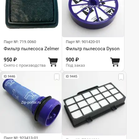
Парт №: 719.0060
Парт №: 901420-01
Фильтр пылесоса Zelmer
Фильтр пылесоса Dyson
950 ₽
900 ₽
Снято с производства
Под заказ
ID 9446
ID 9445
Парт №: 923413-01