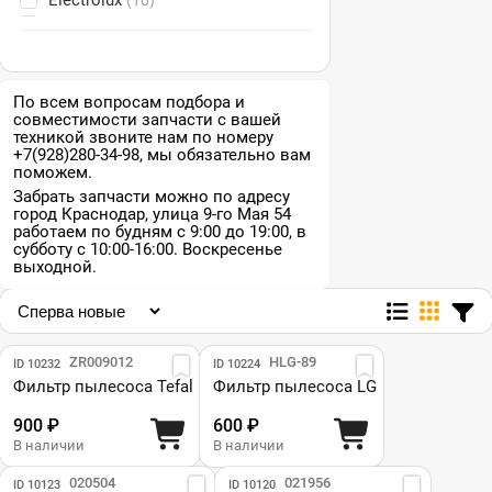
Electrolux
(10)
Gorenje
(3)
Indesit
(2)
Karcher
(1)
Kambrook
(4)
По всем вопросам подбора и
совместимости запчасти с вашей
LG
(48)
техникой звоните нам по номеру
Miele
(4)
+7(928)280-34-98, мы обязательно вам
Moulinex
(1)
поможем.
Philips
(10)
Забрать запчасти можно по адресу
город Краснодар, улица 9-го Мая 54
Polaris
(3)
работаем по будням с 9:00 до 19:00, в
Rowenta
(8)
субботу с 10:00-16:00. Воскресенье
Samsung
выходной.
(55)
Scarlett
(4)
Tefal
(59)
Thomas
(3)
VAX
Парт №: ZR009012
(2)
Парт №: HLG-89
ID 10232
ID 10224
Фильтр пылесоса Tefal
Vitek
Фильтр пылесоса LG
(7)
Zelmer
(14)
900 ₽
600 ₽
Zanussi
(1)
В наличии
В наличии
Парт №: 020504
Парт №: 021956
ID 10123
ID 10120