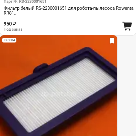
Парт №: RS-2230001651
Фильтр белый RS-2230001651 для робота-пылесоса Rowenta
RR81..
950 ₽
Под заказ
ID 8004