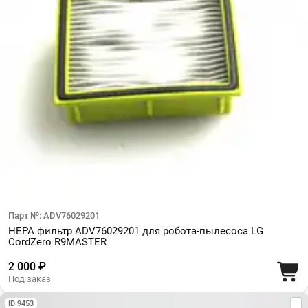
Парт №: ADV76029201
HEPA фильтр ADV76029201 для робота-пылесоса LG
CordZero R9MASTER
2 000 ₽
Под заказ
ID 9453