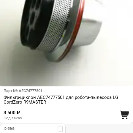
Парт №: AEC74777501
Фильтр-циклон AEC74777501 для робота-пылесоса LG
CordZero R9MASTER
3 500 ₽
Под заказ
ID 9563