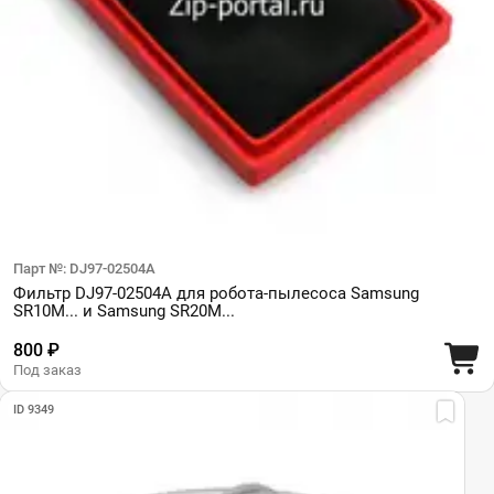
Парт №: DJ97-02504A
Фильтр DJ97-02504A для робота-пылесоса Samsung
SR10M... и Samsung SR20M...
800 ₽
Под заказ
ID 9349