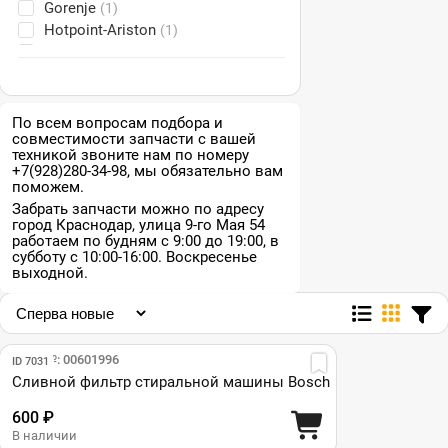
Gorenje
(1)
Hotpoint-Ariston
(1)
Indesit
(1)
LG
(2)
Samsung
(2)
Siemens
(6)
По всем вопросам подбора и
совместимости запчасти с вашей
Zanussi
(1)
техникой звоните нам по номеру
+7(928)280-34-98, мы обязательно вам
поможем.
Забрать запчасти можно по адресу
город Краснодар, улица 9-го Мая 54
работаем по будням с 9:00 до 19:00, в
субботу с 10:00-16:00. Воскресенье
выходной.
Парт №: 00601996
ID 7031
Сливной фильтр стиральной машины Bosch
600 ₽
В наличии