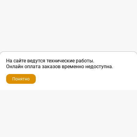
На сайте ведутся технические работы.
Онлайн оплата заказов временно недоступна.
Понятно
ZIP-PORTAL
КАТАЛОГИ
ПРОФИЛЬ
КОРЗИНА
ПОИСК
МЕНЮ
ZIP-PORTAL
Запчасти для бытовой техники
+7 928 280-34-98
info@zip-portal.ru
trade@service-krasnodar.ru
г.Краснодар, ул.9-го Мая, д.54