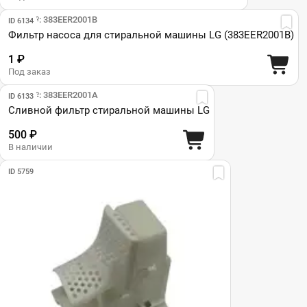
Парт №: 383ЕER2001В
ID 6134
Фильтр насоса для стиральной машины LG (383ЕER2001В)
1 ₽
Под заказ
Парт №: 383EER2001A
ID 6133
Сливной фильтр стиральной машины LG
500 ₽
В наличии
ID 5759