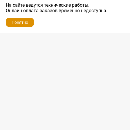
На сайте ведутся технические работы.
Онлайн оплата заказов временно недоступна.
Понятно
ZIP-PORTAL
КАТАЛОГИ
ПРОФИЛЬ
КОРЗИНА
ПОИСК
МЕНЮ
ZIP-PORTAL
Запчасти для бытовой техники
+7 928 280-34-98
info@zip-portal.ru
trade@service-krasnodar.ru
г.Краснодар, ул.9-го Мая, д.54
Каталоги
Бренды
Доставка
Ремонт
Контакты
Режим работы
Понедельник-пятница
с 9:00 до 19:00
Суббота: с 10:00 до 16:00