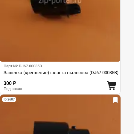
Парт №: DJ67-00035B
Защелка (крепление) шланга пылесоса (DJ67-00035B)
300 ₽
Под заказ
ID 2687