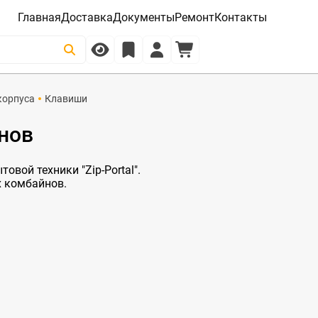
Главная
Доставка
Документы
Ремонт
Контакты
корпуса
Клавиши
нов
овой техники "Zip-Portal".
х комбайнов.