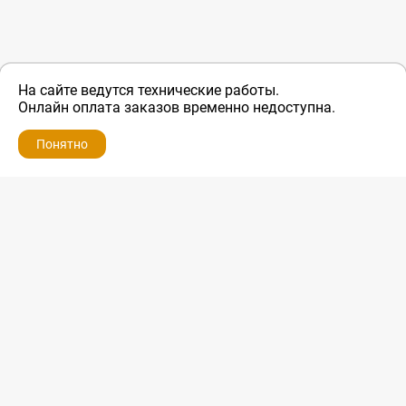
На сайте ведутся технические работы.
Онлайн оплата заказов временно недоступна.
Понятно
ZIP-PORTAL
КАТАЛОГИ
ПРОФИЛЬ
КОРЗИНА
ПОИСК
МЕНЮ
ZIP-PORTAL
Запчасти для бытовой техники
+7 928 280-34-98
info@zip-portal.ru
trade@service-krasnodar.ru
г.Краснодар, ул.9-го Мая, д.54
Каталоги
Бренды
Доставка
Ремонт
Контакты