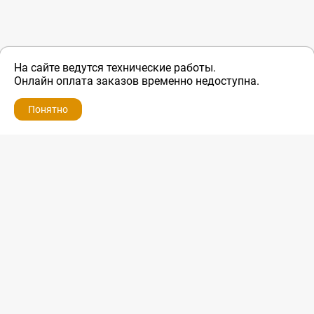
На сайте ведутся технические работы.
Онлайн оплата заказов временно недоступна.
Понятно
ZIP-PORTAL
КАТАЛОГИ
ПРОФИЛЬ
КОРЗИНА
ПОИСК
МЕНЮ
ZIP-PORTAL
Запчасти для бытовой техники
+7 928 280-34-98
info@zip-portal.ru
trade@service-krasnodar.ru
г.Краснодар, ул.9-го Мая, д.54
Каталоги
Бренды
Доставка
Ремонт
Контакты