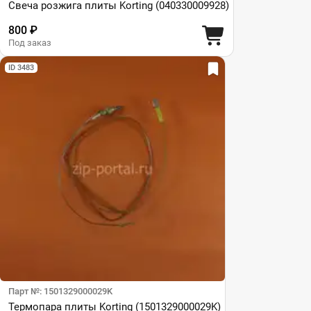
Свеча розжига плиты Korting (040330009928)
800 ₽
Под заказ
ID 3483
Парт №: 1501329000029K
Термопара плиты Korting (1501329000029K)