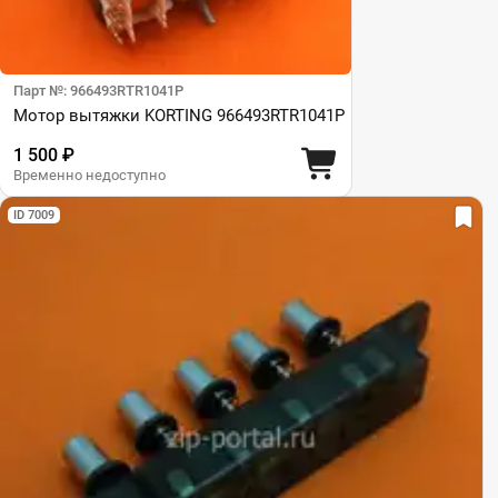
Парт №: 966493RTR1041P
Мотор вытяжки KORTING 966493RTR1041P
1 500 ₽
Временно недоступно
ID 7009