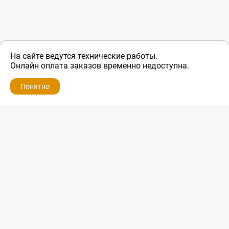
На сайте ведутся технические работы.
Онлайн оплата заказов временно недоступна.
Понятно
ZIP-PORTAL
КАТАЛОГИ
ПРОФИЛЬ
КОРЗИНА
ПОИСК
МЕНЮ
ZIP-PORTAL
Запчасти для бытовой техники
+7 928 280-34-98
info@zip-portal.ru
trade@service-krasnodar.ru
г.Краснодар, ул.9-го Мая, д.54
Каталоги
Бренды
Доставка
Ремонт
Контакты