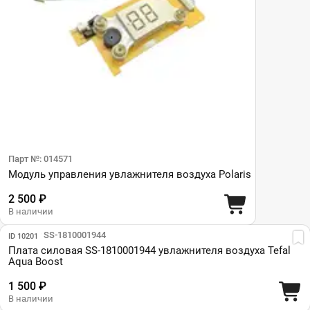
Парт №: 014571
Модуль управления увлажнителя воздуха Polaris
2 500 ₽
В наличии
Парт №: SS-1810001944
ID 10201
Плата силовая SS-1810001944 увлажнителя воздуха Tefal
Aqua Boost
1 500 ₽
В наличии