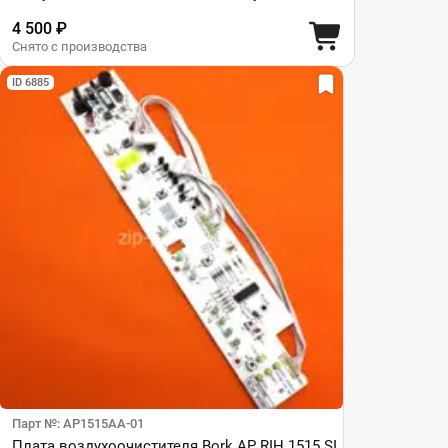
4 500 ₽
Снято с производства
ID 6885
Парт №: AP1515AA-01
Плата воздухоочистителя Bork AP RIH 1515 SI