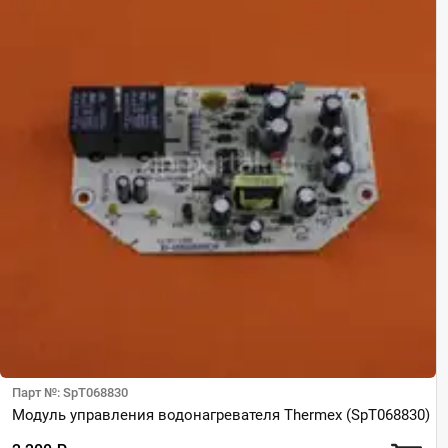
Парт №: SpT068830
Модуль управления водонагревателя Thermex (SpT068830)