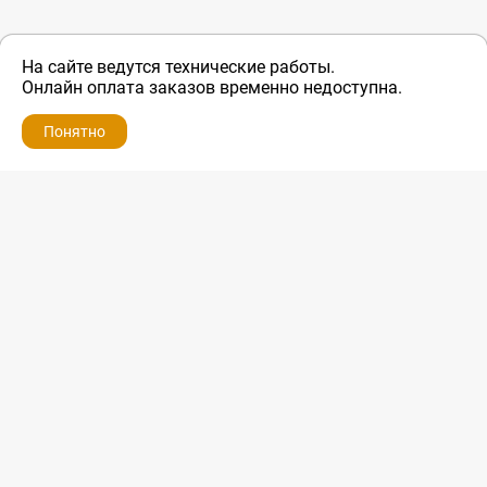
На сайте ведутся технические работы.
Онлайн оплата заказов временно недоступна.
Понятно
ZIP-PORTAL
КАТАЛОГИ
ПРОФИЛЬ
КОРЗИНА
ПОИСК
МЕНЮ
ZIP-PORTAL
Запчасти для бытовой техники
+7 928 280-34-98
info@zip-portal.ru
trade@service-krasnodar.ru
г.Краснодар, ул.9-го Мая, д.54
Каталоги
Бренды
Доставка
Ремонт
Контакты
Режим работы
Понедельник-пятница