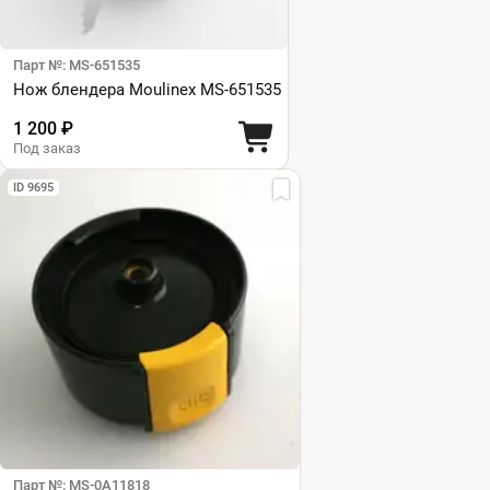
Парт №: MS-651535
Нож блендера Moulinex MS-651535
1 200 ₽
Под заказ
ID 9695
Парт №: MS-0A11818