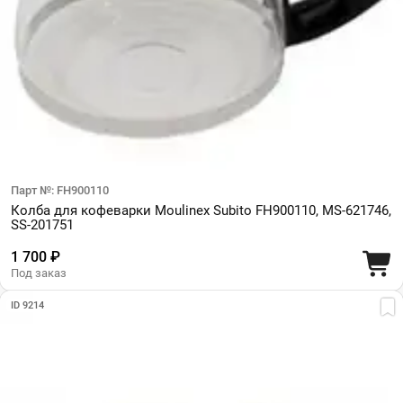
Парт №: FH900110
Колба для кофеварки Moulinex Subito FH900110, MS-621746,
SS-201751
1 700 ₽
Под заказ
ID 9214