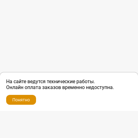
На сайте ведутся технические работы.
Онлайн оплата заказов временно недоступна.
Понятно
ZIP-PORTAL
КАТАЛОГИ
ПРОФИЛЬ
КОРЗИНА
ПОИСК
МЕНЮ
ZIP-PORTAL
Запчасти для бытовой техники