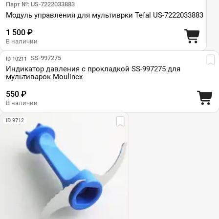
Парт №: US-7222033883
Модуль управления для мультиврки Tefal US-7222033883
1 500 ₽
В наличии
Парт №: SS-997275
ID 10211
Индикатор давления с прокладкой SS-997275 для
мультиварок Moulinex
550 ₽
В наличии
ID 9712