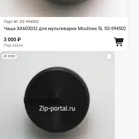
Парт №: SS-994502
Чаша XA603032 для мультиварки Moulinex 5L SS-994502
3 000 ₽
Под заказ
ID 9393