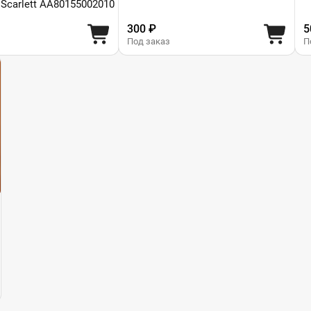
Scarlett AA80155002010
300 ₽
5
Под заказ
П