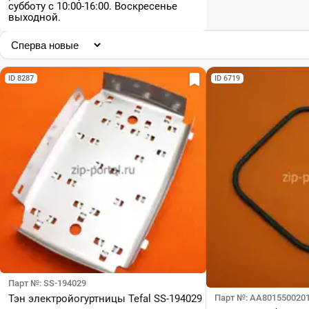
субботу с 10:00-16:00. Воскресенье
выходной.
ID 8287
ID 6719
Парт №: SS-194029
Тэн электройогуртницы Tefal SS-194029
Парт №: AA801550020