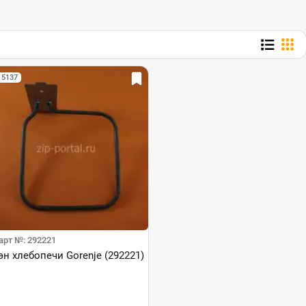
 5137
арт №: 292221
эн хлебопечи Gorenje (292221)