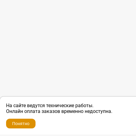
На сайте ведутся технические работы.
ZIP-PORTAL
Онлайн оплата заказов временно недоступна.
Запчасти для бытовой техники
Понятно
+7 928 280-34-98
info@zip-portal.ru