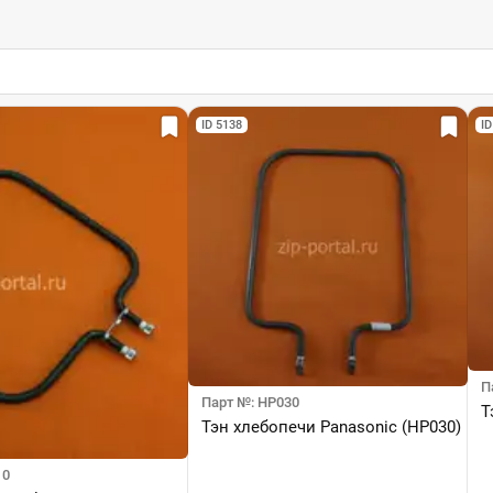
ID 5138
ID
П
Парт №: HP030
Т
Тэн хлебопечи Panasonic (HP030)
10