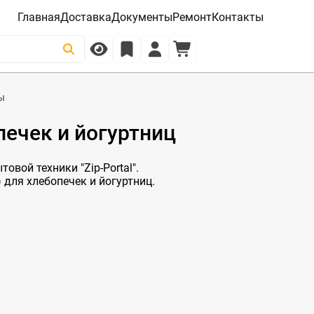
Главная
Доставка
Документы
Ремонт
Контакты
ы
печек и йогуртниц
овой техники "Zip-Portal".
 для хлебопечек и йогуртниц.