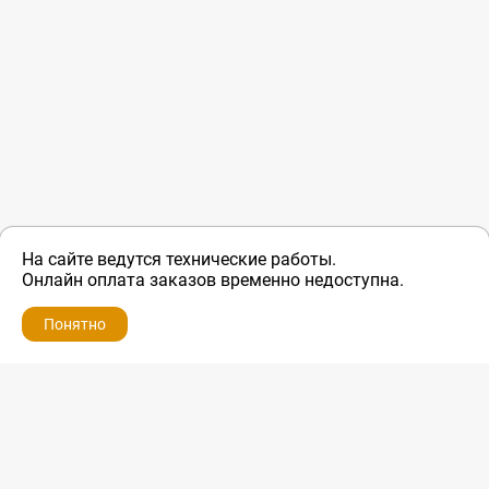
На сайте ведутся технические работы.
Онлайн оплата заказов временно недоступна.
Понятно
ZIP-PORTAL
КАТАЛОГИ
ПРОФИЛЬ
КОРЗИНА
ПОИСК
МЕНЮ
ZIP-PORTAL
Запчасти для бытовой техники
+7 928 280-34-98
info@zip-portal.ru