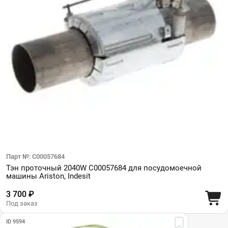
Парт №: C00057684
Тэн проточный 2040W C00057684 для посудомоечной
машины Ariston, Indesit
3 700 ₽
Под заказ
ID 9594