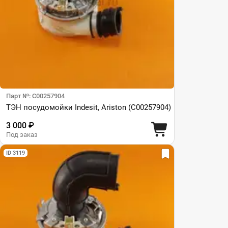
Парт №: C00257904
ТЭН посудомойки Indesit, Ariston (C00257904)
3 000 ₽
Под заказ
ID 3119