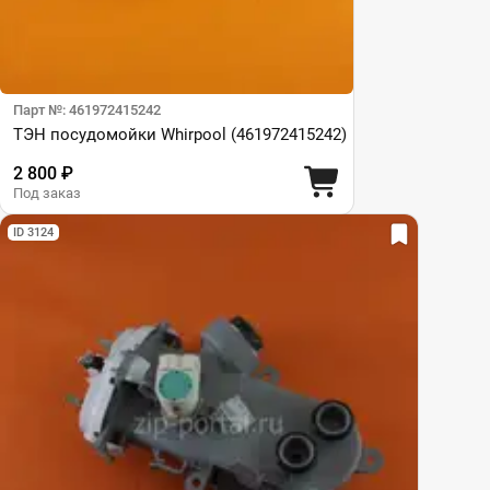
Парт №: 461972415242
ТЭН посудомойки Whirpool (461972415242)
2 800 ₽
Под заказ
ID 3124