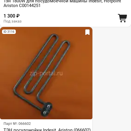
Тэн 1800W для посудомоечной машины Indesit, Hotpoint
Ariston C00144251
1 300 ₽
Под заказ
ID 3116
Парт №: 066602
ТЭН посудомойки Indesit, Ariston (066602)