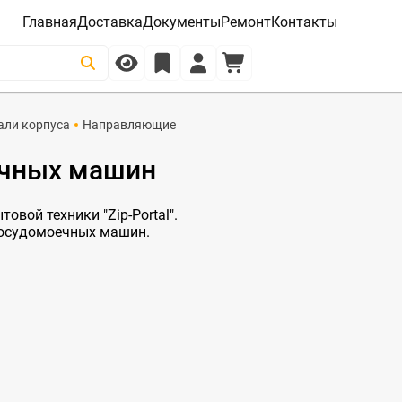
Главная
Доставка
Документы
Ремонт
Контакты
али корпуса
Направляющие
ечных машин
овой техники "Zip-Portal".
посудомоечных машин.