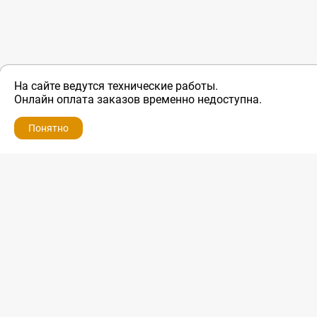
На сайте ведутся технические работы.
ZIP-PORTAL
Онлайн оплата заказов временно недоступна.
Запчасти для бытовой техники
Понятно
+7 928 280-34-98
info@zip-portal.ru
trade@service-krasnodar.ru
г.Краснодар, ул.9-го Мая, д.54
Каталоги
Бренды
Доставка
Ремонт
Контакты
Режим работы
Понедельник-пятница
с 9:00 до 19:00
Суббота: с 10:00 до 16:00
Воскресенье: выходной