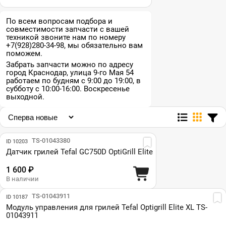
По всем вопросам подбора и
совместимости запчасти с вашей
техникой звоните нам по номеру
+7(928)280-34-98, мы обязательно вам
поможем.
Забрать запчасти можно по адресу
город Краснодар, улица 9-го Мая 54
работаем по будням с 9:00 до 19:00, в
субботу с 10:00-16:00. Воскресенье
выходной.
Парт №: TS-01043380
ID 10203
Датчик грилей Tefal GC750D OptiGrill Elite
1 600 ₽
В наличии
Парт №: TS-01043911
ID 10187
Модуль управления для грилей Tefal Optigrill Elite XL TS-
01043911