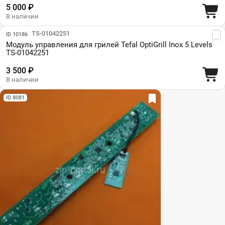
5 000 ₽
В наличии
Парт №: TS-01042251
ID 10186
Модуль управления для грилей Tefal OptiGrill Inox 5 Levels
TS-01042251
3 500 ₽
В наличии
ID 8081