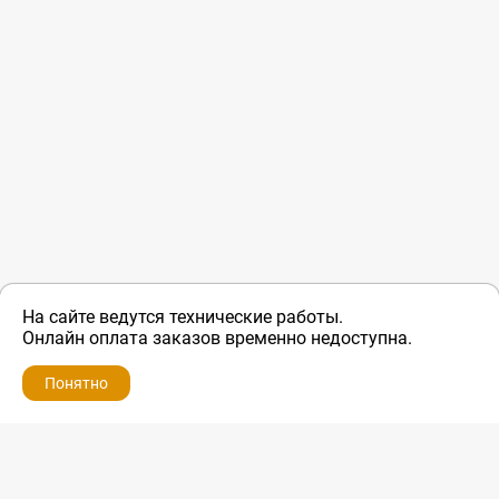
На сайте ведутся технические работы.
Онлайн оплата заказов временно недоступна.
Понятно
ZIP-PORTAL
КАТАЛОГИ
ПРОФИЛЬ
КОРЗИНА
ПОИСК
МЕНЮ
ZIP-PORTAL
Запчасти для бытовой техники