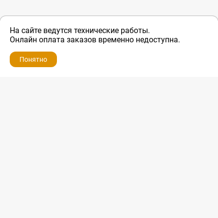
На сайте ведутся технические работы.
Онлайн оплата заказов временно недоступна.
Понятно
ZIP-PORTAL
КАТАЛОГИ
ПРОФИЛЬ
КОРЗИНА
ПОИСК
МЕНЮ
ZIP-PORTAL
Запчасти для бытовой техники
+7 928 280-34-98
info@zip-portal.ru
trade@service-krasnodar.ru
г.Краснодар, ул.9-го Мая, д.54
Каталоги
Бренды
Доставка
Ремонт
Контакты
Режим работы
Понедельник-пятница