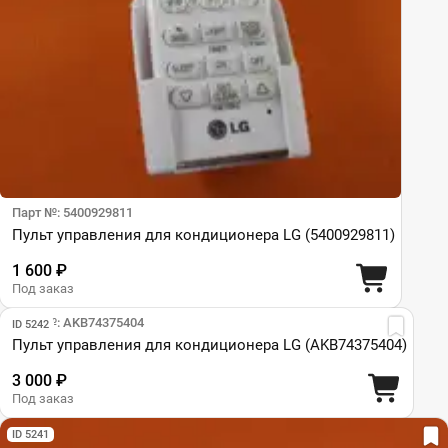
Парт №: 5400929811
Пульт управления для кондиционера LG (5400929811)
1 600 ₽
Под заказ
Парт №: AKB74375404
ID 5242
Пульт управления для кондиционера LG (AKB74375404)
3 000 ₽
Под заказ
ID 5241