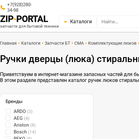
+7(928)280-
34-98
ZIP
-
PORTAL
Каталоги
запчасти для бытовой техники
Главная
Каталоги
Запчасти БТ
СМА
Комплектующие люков
Ручки дверцы (люка) стираль
Приветствуем в интернет-магазине запасных частей для быт
В этом разделе представлен каталог ручек люков стирал
Бренды
ARDO
(3)
AEG
(4)
Ariston
(8)
Bosch
(14)
BEKO
(8)