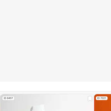
ID 8497
ID 7021