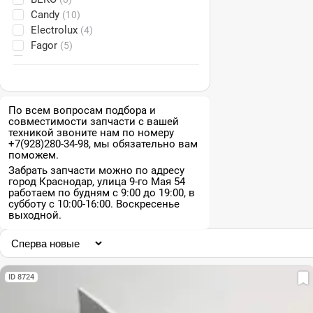
Candy
(10)
Electrolux
(4)
Fagor
(5)
Gorenje
(2)
Hansa
(1)
Hotpoint-Ariston
(8)
Indesit
(9)
По всем вопросам подбора и
совместимости запчасти с вашей
LG
(9)
техникой звоните нам по номеру
Philco
(2)
+7(928)280-34-98, мы обязательно вам
Sangiorgio
(1)
поможем.
Siemens
(13)
Забрать запчасти можно по адресу
город Краснодар, улица 9-го Мая 54
Samsung
(17)
работаем по будням с 9:00 до 19:00, в
Vestel
(8)
субботу с 10:00-16:00. Воскресенье
Zanussi
выходной.
(4)
Атлант
(1)
ID 8724