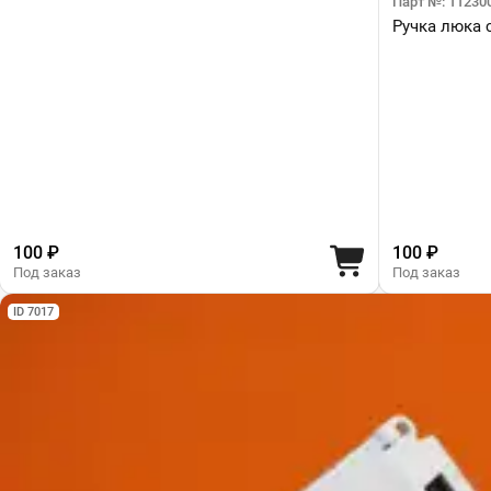
Парт №: 11230
Ручка люка 
100 ₽
100 ₽
Под заказ
Под заказ
ID 7017