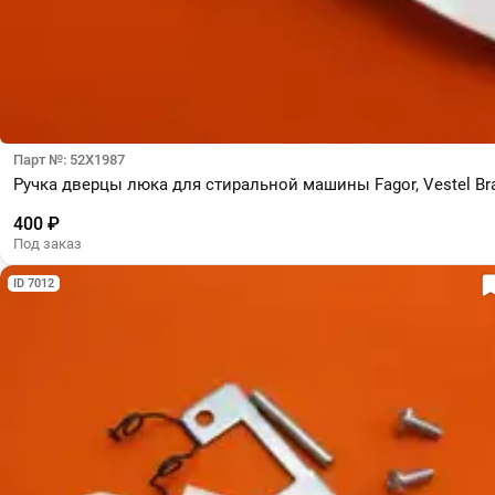
Парт №: 52X1987
Ручка дверцы люка для стиральной машины Fagor, Vestel Br
400 ₽
Под заказ
ID 7012