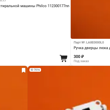
0177
стиральной машины Philco 112300177nn
Парт №: LA8E0000L0
Ручка дверцы люка д
300 ₽
Под заказ
ID 7016