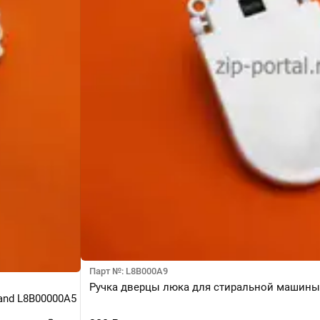
Парт №: L8B000A9
Ручка дверцы люка для стиральной машины F
and L8B00000A5