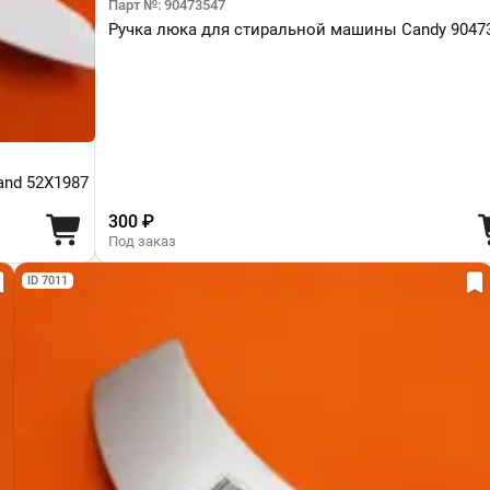
Парт №: 90473547
Ручка люка для стиральной машины Candy 9047
and 52X1987
300 ₽
Под заказ
ID 7011