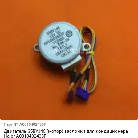
Парт №: A0010402433F
Двигатель 35BYJ46 (мотор) заслонки для кондиционера
Haier A0010402433F