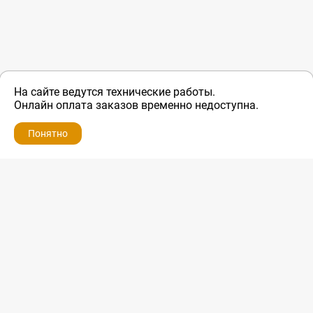
На сайте ведутся технические работы.
Онлайн оплата заказов временно недоступна.
Понятно
ZIP-PORTAL
КАТАЛОГИ
ПРОФИЛЬ
КОРЗИНА
ПОИСК
МЕНЮ
ZIP-PORTAL
Запчасти для бытовой техники
+7 928 280-34-98
info@zip-portal.ru
trade@service-krasnodar.ru
г.Краснодар, ул.9-го Мая, д.54
Каталоги
Бренды
Доставка