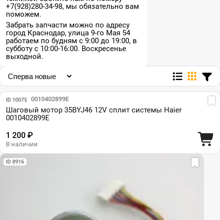
+7(928)280-34-98, мы обязательно вам
поможем.
Забрать запчасти можно по адресу
город Краснодар, улица 9-го Мая 54
работаем по будням с 9:00 до 19:00, в
субботу с 10:00-16:00. Воскресенье
выходной.
Парт №: 0010402899E
ID 10075
Шаговый мотор 35BYJ46 12V сплит системы Haier
0010402899E
1 200 ₽
В наличии
ID 8916