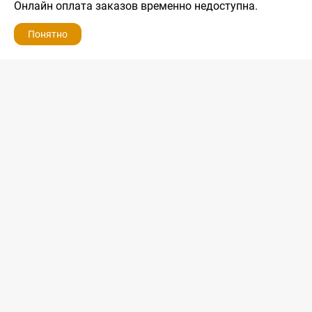
Онлайн оплата заказов временно недоступна.
Понятно
ZIP-PORTAL
КАТАЛОГИ
ПРОФИЛЬ
КОРЗИНА
ПОИСК
МЕНЮ
ZIP-PORTAL
Запчасти для бытовой техники
+7 928 280-34-98
info@zip-portal.ru
trade@service-krasnodar.ru
г.Краснодар, ул.9-го Мая, д.54
Каталоги
Бренды
Доставка
Ремонт
Контакты
Режим работы
Понедельник-пятница
с 9:00 до 19:00
Суббота: с 10:00 до 16:00
Воскресенье: выходной
Политика конфиденциальности