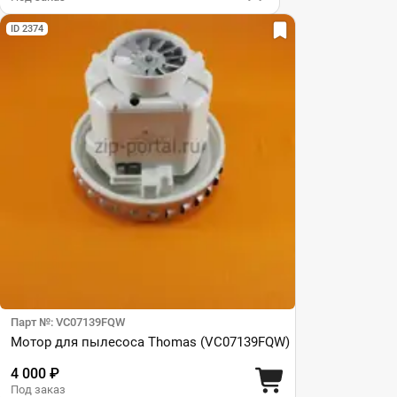
ID 2374
Парт №: VC07139FQW
Мотор для пылесоса Thomas (VC07139FQW)
4 000 ₽
Под заказ