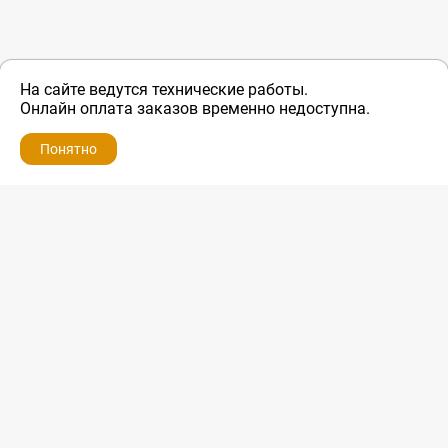
На сайте ведутся технические работы.
Онлайн оплата заказов временно недоступна.
Понятно
ZIP-PORTAL
КАТАЛОГИ
ПРОФИЛЬ
КОРЗИНА
ПОИСК
МЕНЮ
ZIP-PORTAL
Запчасти для бытовой техники
+7 928 280-34-98
info@zip-portal.ru
trade@service-krasnodar.ru
г.Краснодар, ул.9-го Мая, д.54
Каталоги
Бренды
Доставка
Ремонт
Контакты
Режим работы