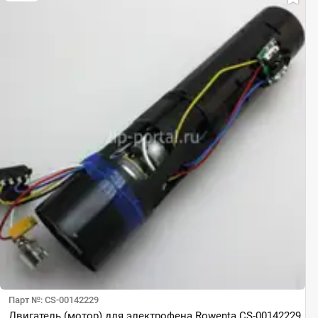
Парт №: CS-00142229
Двигатель (мотор) для электрофена Rowenta CS-00142229