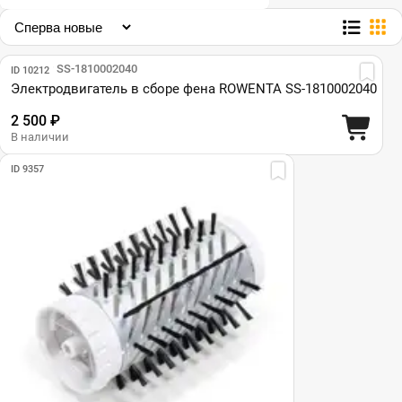
Парт №: SS-1810002040
ID 10212
Электродвигатель в сборе фена ROWENTA SS-1810002040
2 500 ₽
В наличии
ID 9357