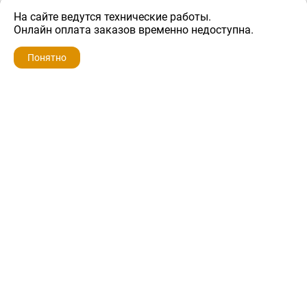
На сайте ведутся технические работы.
1 300 ₽
Онлайн оплата заказов временно недоступна.
Понятно
ZIP-PORTAL
КАТАЛОГИ
ПРОФИЛЬ
КОРЗИНА
ПОИСК
МЕНЮ
ZIP-PORTAL
Запчасти для бытовой техники
+7 928 280-34-98
info@zip-portal.ru
trade@service-krasnodar.ru
г.Краснодар, ул.9-го Мая, д.54
Каталоги
Бренды
Доставка
Ремонт