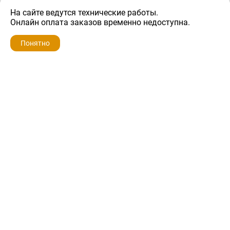
На сайте ведутся технические работы.
700 ₽
Онлайн оплата заказов временно недоступна.
Понятно
ZIP-PORTAL
КАТАЛОГИ
ПРОФИЛЬ
КОРЗИНА
ПОИСК
МЕНЮ
ZIP-PORTAL
Запчасти для бытовой техники
+7 928 280-34-98
info@zip-portal.ru
trade@service-krasnodar.ru
г.Краснодар, ул.9-го Мая, д.54
Каталоги
Бренды
Доставка
Ремонт