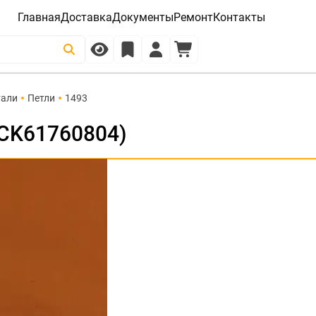
Главная
Доставка
Документы
Ремонт
Контакты
тали
Петли
1493
MCK61760804)