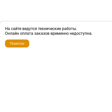
На сайте ведутся технические работы.
ZIP-PORTAL
Онлайн оплата заказов временно недоступна.
Запчасти для бытовой техники
Понятно
+7 928 280-34-98
info@zip-portal.ru
trade@service-krasnodar.ru
г.Краснодар, ул.9-го Мая, д.54
Каталоги
Бренды
Доставка
Ремонт
Контакты
Режим работы
Понедельник-пятница
с 9:00 до 19:00
Суббота: с 10:00 до 16:00
Воскресенье: выходной