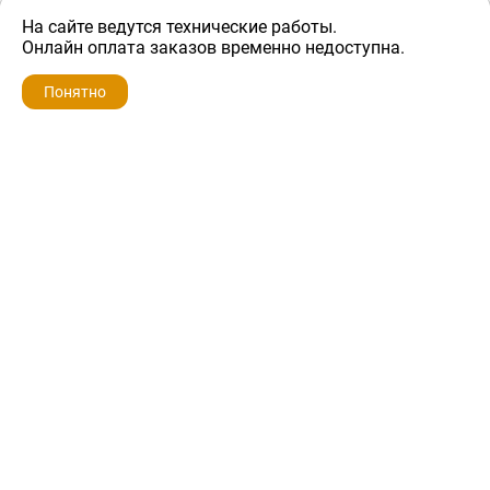
На сайте ведутся технические работы.
600 ₽
Онлайн оплата заказов временно недоступна.
Понятно
ZIP-PORTAL
КАТАЛОГИ
ПРОФИЛЬ
КОРЗИНА
ПОИСК
МЕНЮ
ZIP-PORTAL
Запчасти для бытовой техники
+7 928 280-34-98
info@zip-portal.ru
trade@service-krasnodar.ru
г.Краснодар, ул.9-го Мая, д.54
Каталоги
Бренды
Доставка
Ремонт