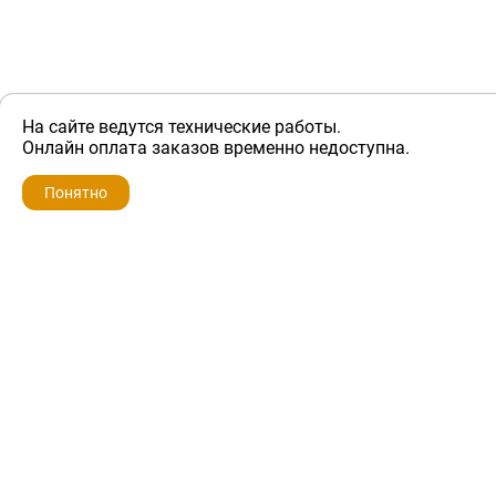
На сайте ведутся технические работы.
ZIP-PORTAL
Онлайн оплата заказов временно недоступна.
Запчасти для бытовой техники
Понятно
+7 928 280-34-98
info@zip-portal.ru
trade@service-krasnodar.ru
г.Краснодар, ул.9-го Мая, д.54
Каталоги
Бренды
Доставка
Ремонт
Контакты
Режим работы
Понедельник-пятница
с 9:00 до 19:00
Суббота: с 10:00 до 16:00
Воскресенье: выходной