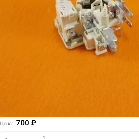
700 ₽
Цена:
-