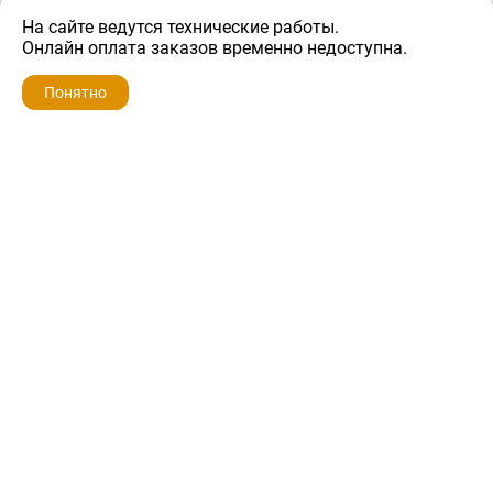
На сайте ведутся технические работы.
200 ₽
Онлайн оплата заказов временно недоступна.
Понятно
ZIP-PORTAL
КАТАЛОГИ
ПРОФИЛЬ
КОРЗИНА
ПОИСК
МЕНЮ
ZIP-PORTAL
Запчасти для бытовой техники
+7 928 280-34-98
info@zip-portal.ru
trade@service-krasnodar.ru
г.Краснодар, ул.9-го Мая, д.54
Каталоги
Бренды
Доставка
Ремонт