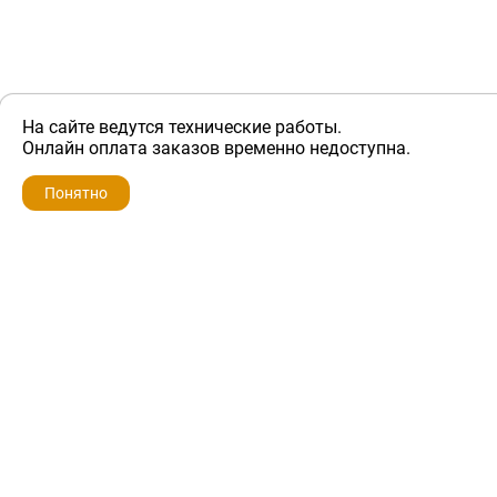
На сайте ведутся технические работы.
ZIP-PORTAL
Онлайн оплата заказов временно недоступна.
Запчасти для бытовой техники
Понятно
+7 928 280-34-98
info@zip-portal.ru
trade@service-krasnodar.ru
г.Краснодар, ул.9-го Мая, д.54
Каталоги
Бренды
Доставка
Ремонт
Контакты
Режим работы
Понедельник-пятница
с 9:00 до 19:00
Суббота: с 10:00 до 16:00
Воскресенье: выходной