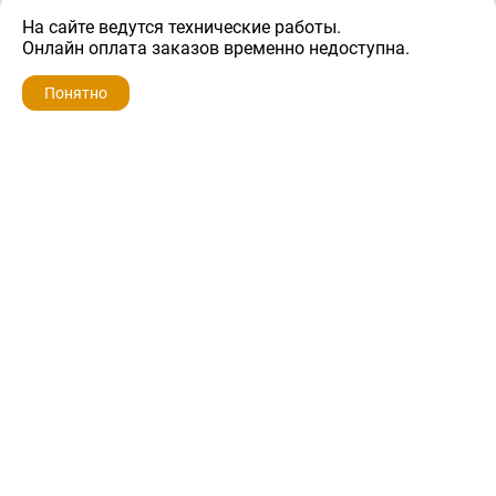
На сайте ведутся технические работы.
1 500 ₽
Онлайн оплата заказов временно недоступна.
Понятно
ZIP-PORTAL
КАТАЛОГИ
ПРОФИЛЬ
КОРЗИНА
ПОИСК
МЕНЮ
ZIP-PORTAL
Запчасти для бытовой техники
+7 928 280-34-98
info@zip-portal.ru
trade@service-krasnodar.ru
г.Краснодар, ул.9-го Мая, д.54
Каталоги
Бренды
Доставка
Ремонт