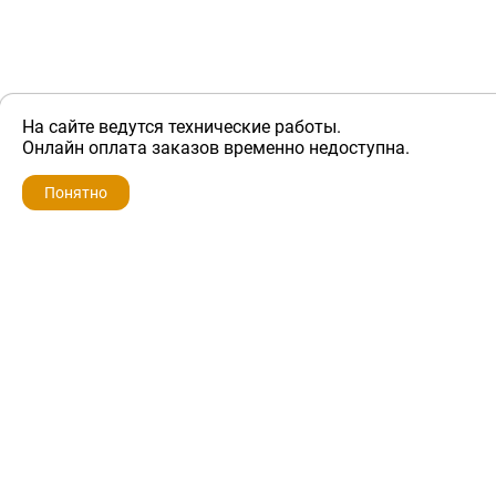
На сайте ведутся технические работы.
ZIP-PORTAL
Онлайн оплата заказов временно недоступна.
Запчасти для бытовой техники
Понятно
+7 928 280-34-98
info@zip-portal.ru
trade@service-krasnodar.ru
г.Краснодар, ул.9-го Мая, д.54
Каталоги
Бренды
Доставка
Ремонт
Контакты
Режим работы
Понедельник-пятница
с 9:00 до 19:00
Суббота: с 10:00 до 16:00
Воскресенье: выходной