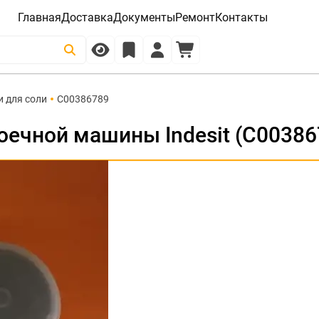
Главная
Доставка
Документы
Ремонт
Контакты
и для соли
C00386789
ечной машины Indesit (C00386