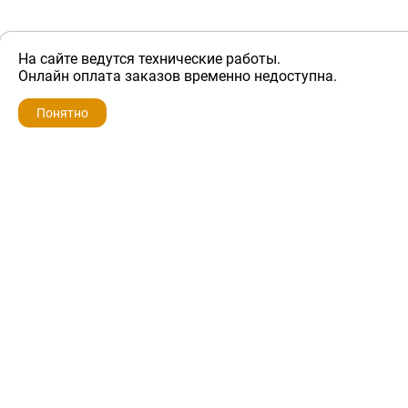
На сайте ведутся технические работы.
ZIP-PORTAL
Онлайн оплата заказов временно недоступна.
Запчасти для бытовой техники
Понятно
+7 928 280-34-98
info@zip-portal.ru
trade@service-krasnodar.ru
г.Краснодар, ул.9-го Мая, д.54
Каталоги
Бренды
Доставка
Ремонт
Контакты
Режим работы
Понедельник-пятница
с 9:00 до 19:00
Суббота: с 10:00 до 16:00
Воскресенье: выходной
Политика конфиденциальности
Обмен и возврат
Условия предоставления гарантии