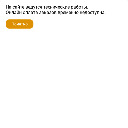
На сайте ведутся технические работы.
500 ₽
Онлайн оплата заказов временно недоступна.
Понятно
ZIP-PORTAL
КАТАЛОГИ
ПРОФИЛЬ
КОРЗИНА
ПОИСК
МЕНЮ
ZIP-PORTAL
Запчасти для бытовой техники
+7 928 280-34-98
info@zip-portal.ru
trade@service-krasnodar.ru
г.Краснодар, ул.9-го Мая, д.54
Каталоги
Бренды
Доставка
Ремонт