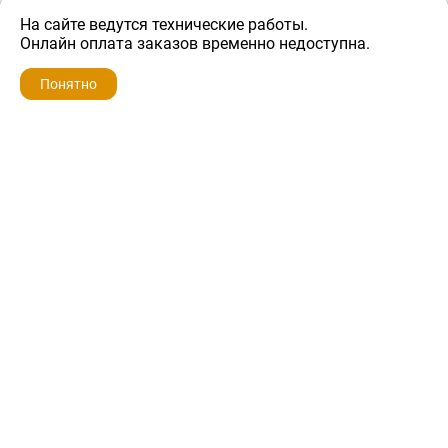
На сайте ведутся технические работы.
4 500 ₽
Онлайн оплата заказов временно недоступна.
Понятно
ZIP-PORTAL
КАТАЛОГИ
ПРОФИЛЬ
КОРЗИНА
ПОИСК
МЕНЮ
ZIP-PORTAL
Запчасти для бытовой техники
+7 928 280-34-98
info@zip-portal.ru
trade@service-krasnodar.ru
г.Краснодар, ул.9-го Мая, д.54
Каталоги
Бренды
Доставка
Ремонт