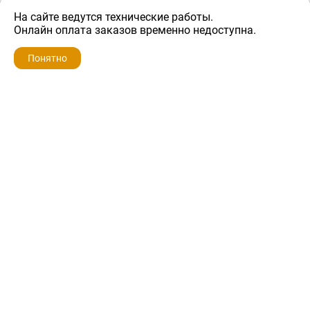
На сайте ведутся технические работы.
400 ₽
Онлайн оплата заказов временно недоступна.
Понятно
ZIP-PORTAL
КАТАЛОГИ
ПРОФИЛЬ
КОРЗИНА
ПОИСК
МЕНЮ
ZIP-PORTAL
Запчасти для бытовой техники
+7 928 280-34-98
info@zip-portal.ru
trade@service-krasnodar.ru
г.Краснодар, ул.9-го Мая, д.54
Каталоги
Бренды
Доставка
Ремонт