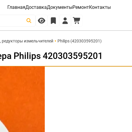
Главная
Доставка
Документы
Ремонт
Контакты
 редукторы измельчителей
Philips (420303595201)
ра Philips 420303595201