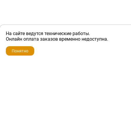
На сайте ведутся технические работы.
ZIP-PORTAL
Онлайн оплата заказов временно недоступна.
Запчасти для бытовой техники
Понятно
+7 928 280-34-98
info@zip-portal.ru
trade@service-krasnodar.ru
г.Краснодар, ул.9-го Мая, д.54
Каталоги
Бренды
Доставка
Ремонт
Контакты
Режим работы
Понедельник-пятница
с 9:00 до 19:00
Суббота: с 10:00 до 16:00
Воскресенье: выходной