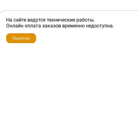
На сайте ведутся технические работы.
ZIP-PORTAL
Онлайн оплата заказов временно недоступна.
Запчасти для бытовой техники
Понятно
+7 928 280-34-98
info@zip-portal.ru
trade@service-krasnodar.ru
г.Краснодар, ул.9-го Мая, д.54
Каталоги
Бренды
Доставка
Ремонт
Контакты
Режим работы
Понедельник-пятница
с 9:00 до 19:00
Суббота: с 10:00 до 16:00
Воскресенье: выходной
Политика конфиденциальности
Обмен и возврат
Условия предоставления гарантии