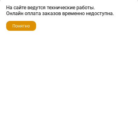
На сайте ведутся технические работы.
2 000 ₽
Онлайн оплата заказов временно недоступна.
Понятно
ZIP-PORTAL
КАТАЛОГИ
ПРОФИЛЬ
КОРЗИНА
ПОИСК
МЕНЮ
ZIP-PORTAL
Запчасти для бытовой техники
+7 928 280-34-98
info@zip-portal.ru
trade@service-krasnodar.ru
г.Краснодар, ул.9-го Мая, д.54
Каталоги
Бренды
Доставка
Ремонт